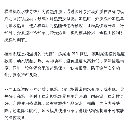
模温机
以水或导热油为传热介质，通过循环泵推动介质在设备与模
具之间持续流动，形成闭环热交换系统。加热时，介质流经加热单
元吸收热量，进入模具后将热能传递给模腔，让模具快速升温；冷
却时，介质流经冷却单元带走热量，实现模具降温，全程由控制系
统实时调节。
控制系统是
模温机
的 “大脑”，多采用 PID 算法，实时采集模具温度
数据，动态调整加热、冷却功率，避免温度忽高忽低，保障控温精
度。同时，设备还会配置超温保护、缺液报警、防干烧等安全功
能，避免运行风险。
不同工况适配不同介质：低温、清洁场景常用水介质，成本低、导
热快；高温、长时间稳定控温场景则用导热油，耐高温、稳定性更
好。合理使用模温机，能有效减少产品缩水、翘曲、内应力等缺
陷，还能降低能耗、延长模具使用寿命，是现代精密制造不可或缺
的温控装备。